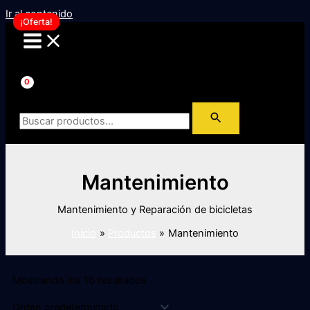
Ir al contenido
¡Oferta!
¡Oferta!
Mantenimiento
Mantenimiento y Reparación de bicicletas
Inicio
Productos
Mantenimiento
Mostrando los 16 resultados