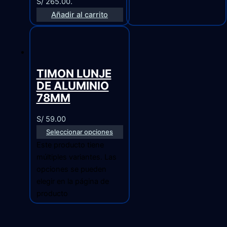
S/ 265.00.
Añadir al carrito
TIMON LUNJE
DE ALUMINIO
78MM
S/
59.00
Seleccionar opciones
Este producto tiene
múltiples variantes. Las
opciones se pueden
elegir en la página de
producto